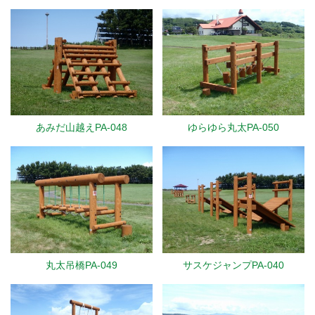
あみだ山越えPA-048
ゆらゆら丸太PA-050
丸太吊橋PA-049
サスケジャンプPA-040