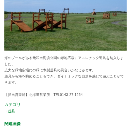
海のプールがある元和台海浜公園の緑地広場にアスレチック遊具を納入しま
した。
広大な緑地広場にの緑に木製遊具の風合いがなじみます。
遊具から海を眺めることもでき、ダイナミックな自然を感じて遊ぶことがで
きます。
【担当営業所】北海道営業所 TEL0143-27-1264
カテゴリ
遊具
関連画像