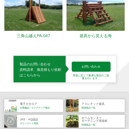
三角山越えPA-047
遊具から見える海
製品のお問い合わせ
お問い合わせ
資料請求、御見積もり依頼
はこちらから
用途に応じて最適な製品の
ご提
案を行います。
電子カタログ
アスレチック遊具
公園施設／エクステリア製品
関連製品一覧
ホームセンター
JAS・AQ認証
ガーデニング用資材
ダウンロード画面
関連製品一覧