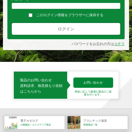
このログイン情報をブラウザーに保存する
ログイン
パスワードをお忘れの方は
コチラ
製品のお問い合わせ
お問い合わせ
資料請求、御見積もり依頼
はこちらから
用途に応じて最適な製品の
ご提
案を行います。
電子カタログ
アスレチック遊具
公園施設／エクステリア製品
関連製品一覧