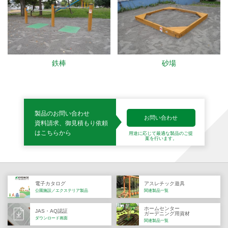
鉄棒
砂場
製品のお問い合わせ
お問い合わせ
資料請求、御見積もり依頼
はこちらから
用途に応じて最適な製品の
ご提
案を行います。
電子カタログ
アスレチック遊具
公園施設／エクステリア製品
関連製品一覧
ホームセンター
JAS・AQ認証
ガーデニング用資材
ダウンロード画面
関連製品一覧