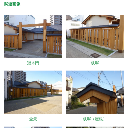
関連画像
冠木門
板塀
全景
板塀（屋根）