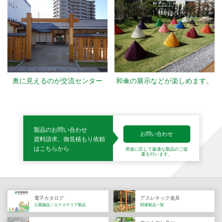
奥に見えるのが交流センター
和傘の展示などが楽しめます。
製品のお問い合わせ
お問い合わせ
資料請求、御見積もり依頼
はこちらから
用途に応じて最適な製品の
ご提
案を行います。
電子カタログ
アスレチック遊具
公園施設／エクステリア製品
関連製品一覧