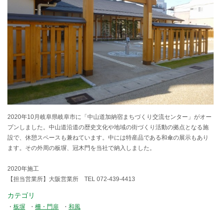
2020年10月岐阜県岐阜市に「中山道加納宿まちづくり交流センター」がオー
プンしました。中山道沿道の歴史文化や地域の街づくり活動の拠点となる施
設で、休憩スペースも兼ねています。中には特産品である和傘の展示もあり
ます。その外周の板塀、冠木門を当社で納入しました。
2020年施工
【担当営業所】大阪営業所 TEL 072-439-4413
カテゴリ
板塀
柵・門扉
和風