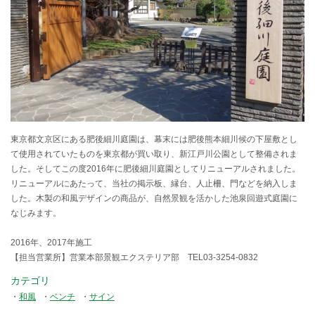
東京都文京区にある肥後細川庭園は、幕末には肥後熊本細川候の下屋敷とし
て使用されていたものを東京都が買い取り、新江戸川公園として整備されま
した。そしてこの度2016年に肥後細川庭園としてリニューアルされました。
リニューアルにあたって、当社の掲示板、縁台、人止柵、門などを納入しま
した。木製の和風デザインの商品が、自然景観を活かした池泉回遊式庭園に
なじみます。
2016年、2017年施工
【担当営業所】営業本部景観エクステリア部 TEL03-3254-0832
カテゴリ
和風
ベンチ
サイン