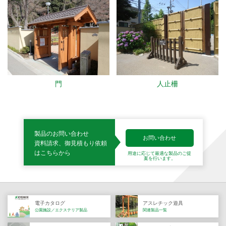
門
人止柵
製品のお問い合わせ
お問い合わせ
資料請求、御見積もり依頼
はこちらから
用途に応じて最適な製品の
ご提
案を行います。
電子カタログ
アスレチック遊具
公園施設／エクステリア製品
関連製品一覧