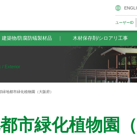
腐防蟻製材品
木材保存剤/シロアリ工事
ザイエンスの木材
ENGL
ユーザーID
・建築物/防腐防蟻製材品
木材保存剤/シロアリ工事
 / Exterior
部緑地都市緑化植物園（大阪府）
都市緑化植物園（