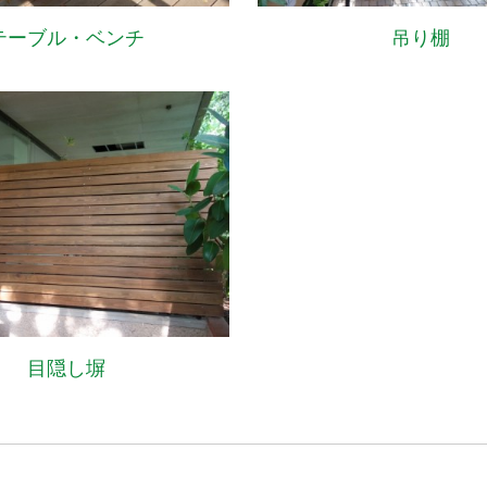
テーブル・ベンチ
吊り棚
目隠し塀