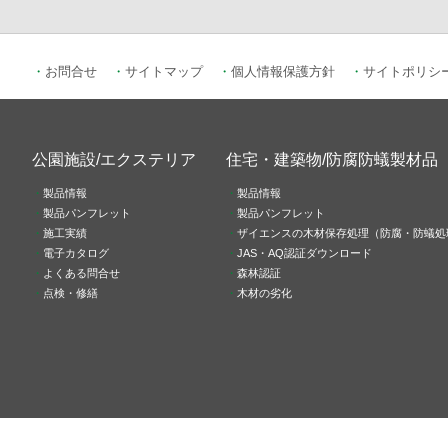
お問合せ
サイトマップ
個人情報保護方針
サイトポリシ
公園施設/エクステリア
住宅・建築物/防腐防蟻製材品
製品情報
製品情報
製品パンフレット
製品パンフレット
施工実績
ザイエンスの木材保存処理（防腐・防蟻処
電子カタログ
JAS・AQ認証ダウンロード
よくある問合せ
森林認証
点検・修繕
木材の劣化