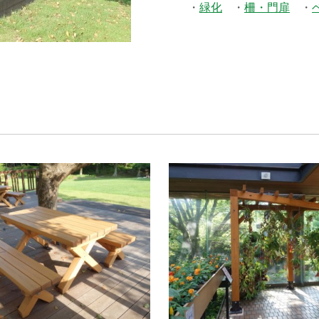
緑化
柵・門扉