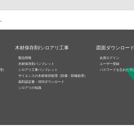
ー
木材保存剤/シロアリ工事
図面ダウンロー
製品情報
会員ログイン
木材保存剤パンフレット
ユーザー登録
理）
シロアリ工事パンフレット
パスワードを忘れた方
ザイエンスの木材保存処理（防腐・防蟻処理）
薬剤認定書・SDSダウンロード
シロアリの知識