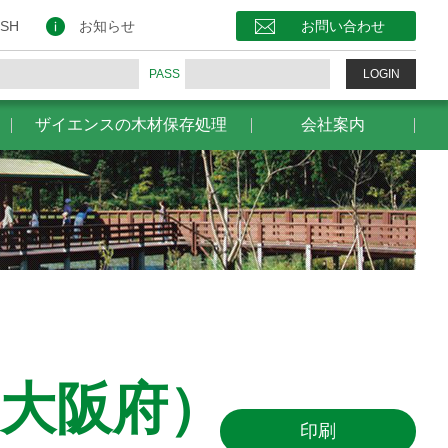
保存処理
会社案内
お問い合わせ
ISH
お知らせ
お問い合わせ
PASS
LOGIN
ザイエンスの木材保存処理
会社案内
大阪府）
印刷