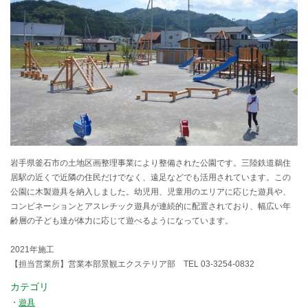
岩手県釜石市の土地区画整理事業により整備された公園です。三陸鉄道鵜住
居駅の近くで近隣の住民だけでなく、遠足などでも活用されています。この
公園に木製遊具を納入しました。幼児用、児童用のエリアに応じた遊具や、
コンビネーションとアスレチック遊具が連続的に配置されており、幅広い年
齢層の子ども達が体力に応じて遊べるようになっています。
2021年施工
【担当営業所】営業本部景観エクステリア部 TEL 03-3254-0832
カテゴリ
遊具