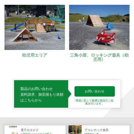
幼児用エリア
三角小屋、ロッキング遊具（幼
児用）
製品のお問い合わせ
お問い合わせ
資料請求、御見積もり依頼
はこちらから
用途に応じて最適な製品の
ご提
案を行います。
電子カタログ
アスレチック遊具