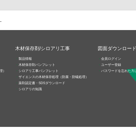
ー
木材保存剤/シロアリ工事
図面ダウンロー
製品情報
会員ログイン
木材保存剤パンフレット
ユーザー登録
理）
シロアリ工事パンフレット
パスワードを忘れた方
ザイエンスの木材保存処理（防腐・防蟻処理）
薬剤認定書・SDSダウンロード
シロアリの知識