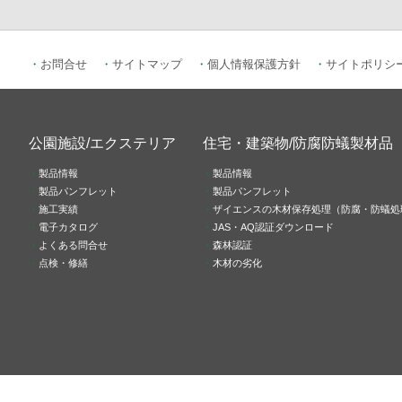
お問合せ
サイトマップ
個人情報保護方針
サイトポリシ
公園施設/エクステリア
住宅・建築物/防腐防蟻製材品
製品情報
製品情報
製品パンフレット
製品パンフレット
施工実績
ザイエンスの木材保存処理（防腐・防蟻処
電子カタログ
JAS・AQ認証ダウンロード
よくある問合せ
森林認証
点検・修繕
木材の劣化