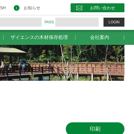
保存処理
会社案内
お問い合わせ
ISH
お知らせ
お問い合わせ
PASS
LOGIN
ザイエンスの木材保存処理
会社案内
印刷