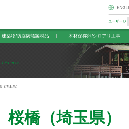
腐防蟻製材品
木材保存剤/シロアリ工事
ザイエンスの木材
ENGL
ユーザーID
・建築物/防腐防蟻製材品
木材保存剤/シロアリ工事
 / Exterior
橋（埼玉県）
桜橋（埼玉県）