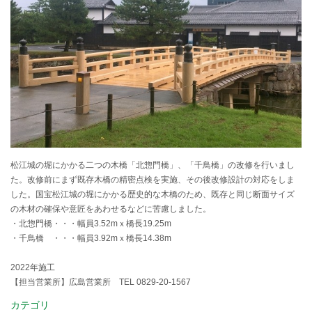
松江城の堀にかかる二つの木橋「北惣門橋」、「千鳥橋」の改修を行いまし
た。改修前にまず既存木橋の精密点検を実施、その後改修設計の対応をしま
した。国宝松江城の堀にかかる歴史的な木橋のため、既存と同じ断面サイズ
の木材の確保や意匠をあわせるなどに苦慮しました。
・北惣門橋・・・幅員3.52mｘ橋長19.25m
・千鳥橋 ・・・幅員3.92mｘ橋長14.38m
2022年施工
【担当営業所】広島営業所 TEL 0829-20-1567
カテゴリ