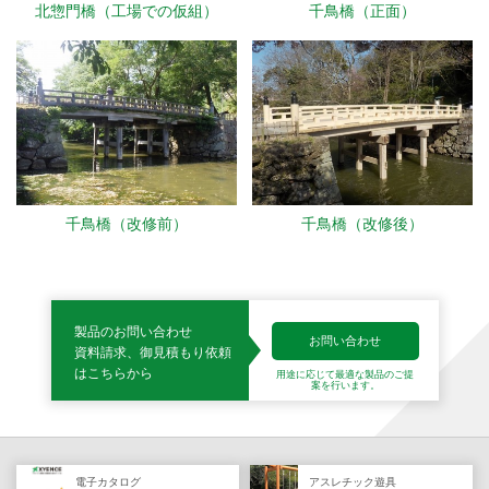
北惣門橋（工場での仮組）
千鳥橋（正面）
千鳥橋（改修前）
千鳥橋（改修後）
製品のお問い合わせ
お問い合わせ
資料請求、御見積もり依頼
はこちらから
用途に応じて最適な製品の
ご提
案を行います。
電子カタログ
アスレチック遊具