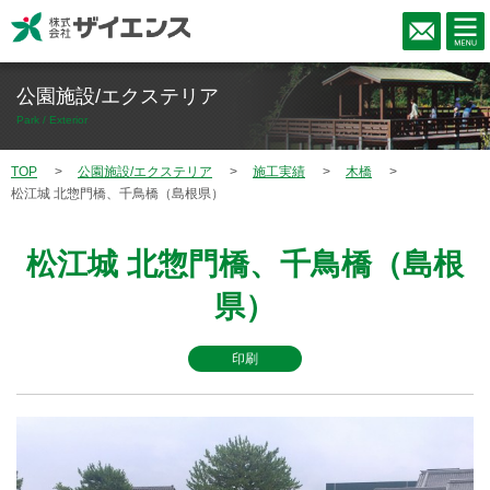
公園施設/エクステリア
Park / Exterior
TOP
公園施設/エクステリア
施工実績
木橋
松江城 北惣門橋、千鳥橋（島根県）
松江城 北惣門橋、千鳥橋（島根
県）
印刷