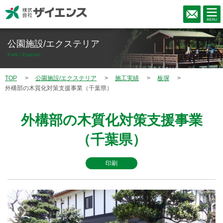
公園施設/エクステリア
Park / Exterior
TOP
公園施設/エクステリア
施工実績
板塀
外構部の木質化対策支援事業（千葉県）
外構部の木質化対策支援事業
（千葉県）
印刷