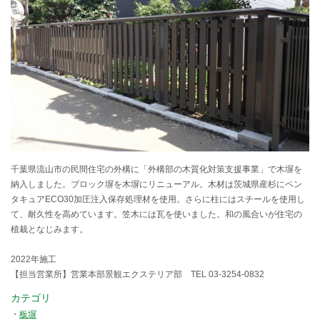
千葉県流山市の民間住宅の外構に「外構部の木質化対策支援事業」で木塀を
納入しました。ブロック塀を木塀にリニューアル。木材は茨城県産杉にペン
タキュアECO30加圧注入保存処理材を使用。さらに柱にはスチールを使用し
て、耐久性を高めています。笠木には瓦を使いました。和の風合いが住宅の
植栽となじみます。
2022年施工
【担当営業所】営業本部景観エクステリア部 TEL 03-3254-0832
カテゴリ
板塀