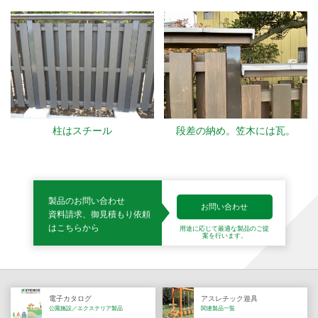
柱はスチール
段差の納め。笠木には瓦。
製品のお問い合わせ
お問い合わせ
資料請求、御見積もり依頼
はこちらから
用途に応じて最適な製品の
ご提
案を行います。
電子カタログ
アスレチック遊具
公園施設／エクステリア製品
関連製品一覧