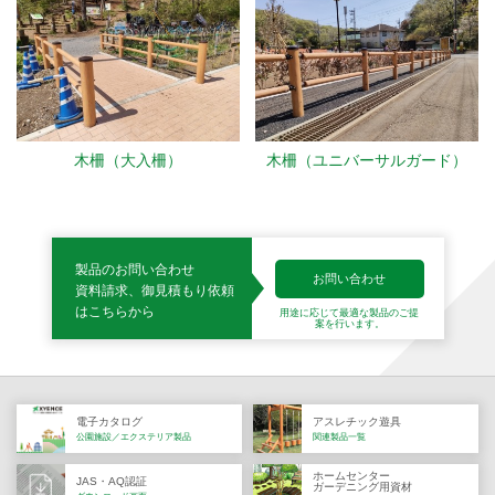
木柵（大入柵）
木柵（ユニバーサルガード）
製品のお問い合わせ
お問い合わせ
資料請求、御見積もり依頼
はこちらから
用途に応じて最適な製品の
ご提
案を行います。
電子カタログ
アスレチック遊具
公園施設／エクステリア製品
関連製品一覧
ホームセンター
JAS・AQ認証
ガーデニング用資材