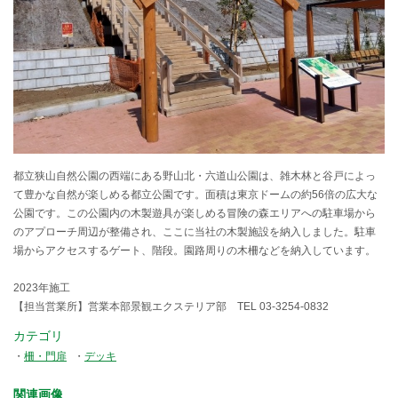
都立狭山自然公園の西端にある野山北・六道山公園は、雑木林と谷戸によっ
て豊かな自然が楽しめる都立公園です。面積は東京ドームの約56倍の広大な
公園です。この公園内の木製遊具が楽しめる冒険の森エリアへの駐車場から
のアプローチ周辺が整備され、ここに当社の木製施設を納入しました。駐車
場からアクセスするゲート、階段。園路周りの木柵などを納入しています。
2023年施工
【担当営業所】営業本部景観エクステリア部 TEL 03-3254-0832
カテゴリ
柵・門扉
デッキ
関連画像