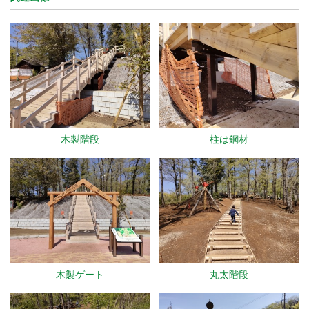
木製階段
柱は鋼材
木製ゲート
丸太階段