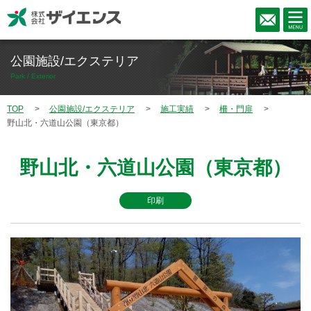
公園施設/エクステリア
Park / Exterior
TOP
公園施設/エクステリア
施工実績
柵・門扉
野山北・六道山公園（東京都）
野山北・六道山公園（東京都）
印刷