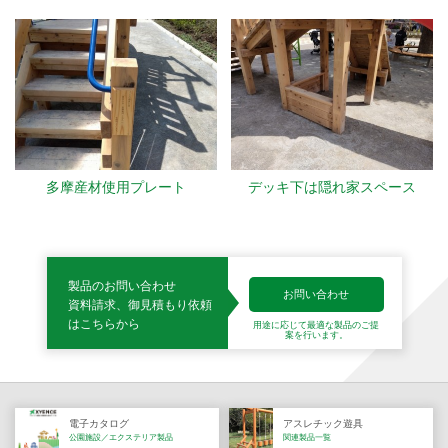
多摩産材使用プレート
デッキ下は隠れ家スペース
製品のお問い合わせ
お問い合わせ
資料請求、御見積もり依頼
はこちらから
用途に応じて最適な製品の
ご提
案を行います。
電子カタログ
アスレチック遊具
公園施設／エクステリア製品
関連製品一覧