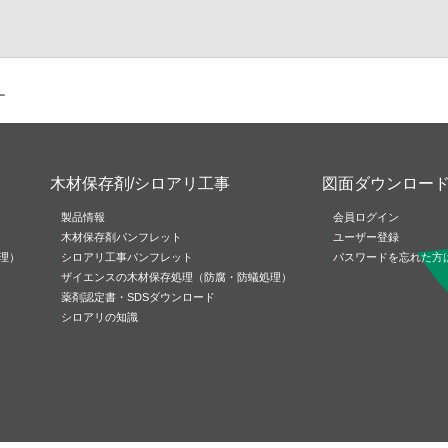
ー
木材保存剤/シロアリ工事
図面ダウンロー
製品情報
会員ログイン
木材保存剤パンフレット
ユーザー登録
理）
シロアリ工事パンフレット
パスワードを忘れた方
ザイエンスの木材保存処理（防腐・防蟻処理）
薬剤認定書・SDSダウンロード
シロアリの知識