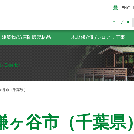
腐防蟻製材品
木材保存剤/シロアリ工事
ザイエンスの木材
ENGL
ユーザーID
・建築物/防腐防蟻製材品
木材保存剤/シロアリ工事
 / Exterior
ヶ谷市（千葉県）
鎌ヶ谷市（千葉県