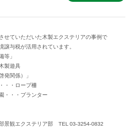
させていただいた木製エクステリアの事例で
境譲与税が活用されています。
備等」
木製遊具
啓発関係）」
・・・ロープ柵
園・・・プランター
観エクステリア部 TEL 03-3254-0832