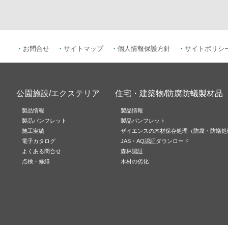
お問合せ
サイトマップ
個人情報保護方針
サイトポリシ
公園施設/エクステリア
住宅・建築物/防腐防蟻製材品
製品情報
製品情報
製品パンフレット
製品パンフレット
施工実績
ザイエンスの木材保存処理（防腐・防蟻処
電子カタログ
JAS・AQ認証ダウンロード
よくある問合せ
森林認証
点検・修繕
木材の劣化