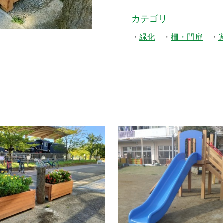
カテゴリ
緑化
柵・門扉