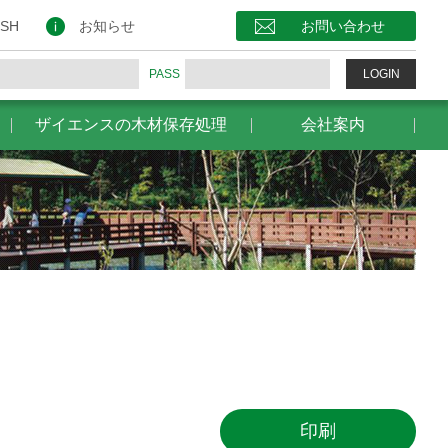
保存処理
会社案内
お問い合わせ
ISH
お知らせ
お問い合わせ
PASS
LOGIN
ザイエンスの木材保存処理
会社案内
）
印刷