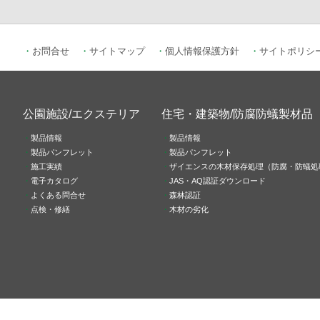
お問合せ
サイトマップ
個人情報保護方針
サイトポリシ
公園施設/エクステリア
住宅・建築物/防腐防蟻製材品
製品情報
製品情報
製品パンフレット
製品パンフレット
施工実績
ザイエンスの木材保存処理（防腐・防蟻処
電子カタログ
JAS・AQ認証ダウンロード
よくある問合せ
森林認証
点検・修繕
木材の劣化