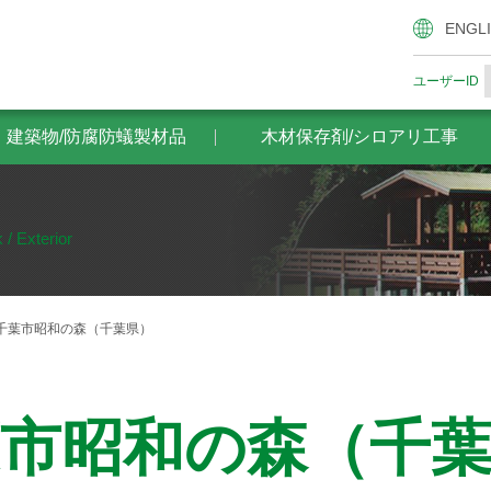
腐防蟻製材品
木材保存剤/シロアリ工事
ザイエンスの木材
ENGL
ユーザーID
・建築物/防腐防蟻製材品
木材保存剤/シロアリ工事
 / Exterior
千葉市昭和の森（千葉県）
市昭和の森（千