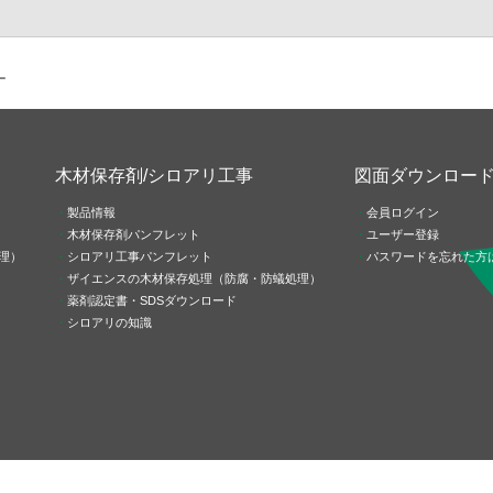
ー
木材保存剤/シロアリ工事
図面ダウンロー
製品情報
会員ログイン
木材保存剤パンフレット
ユーザー登録
理）
シロアリ工事パンフレット
パスワードを忘れた方
ザイエンスの木材保存処理（防腐・防蟻処理）
薬剤認定書・SDSダウンロード
シロアリの知識