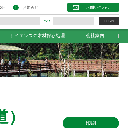
保存処理
会社案内
お問い合わせ
ISH
お知らせ
お問い合わせ
PASS
LOGIN
ザイエンスの木材保存処理
会社案内
道）
印刷