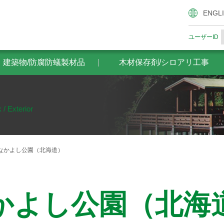
腐防蟻製材品
木材保存剤/シロアリ工事
ザイエンスの木材
ENGL
ユーザーID
・建築物/防腐防蟻製材品
木材保存剤/シロアリ工事
 / Exterior
なかよし公園（北海道）
かよし公園（北海