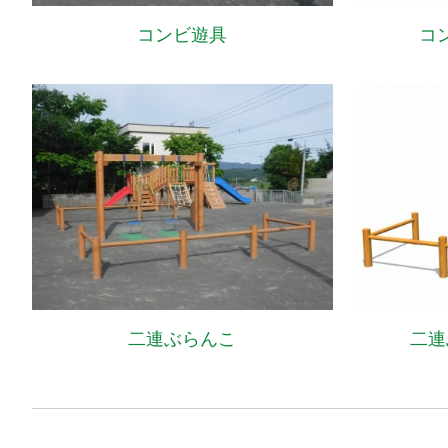
コンビ遊具
コ
二連ぶらんこ
二連