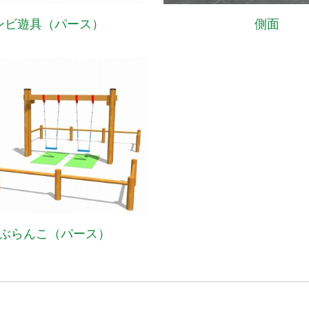
ンビ遊具（パース）
側面
ぶらんこ（パース）