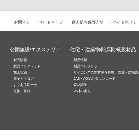
お問合せ
サイトマップ
個人情報保護方針
サイトポリシ
公園施設/エクステリア
住宅・建築物/防腐防蟻製材品
製品情報
製品情報
製品パンフレット
製品パンフレット
施工実績
ザイエンスの木材保存処理（防腐・防蟻処
電子カタログ
JAS・AQ認証ダウンロード
よくある問合せ
森林認証
点検・修繕
木材の劣化