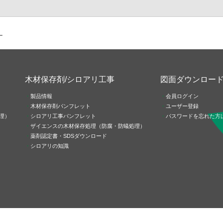
ー
木材保存剤/シロアリ工事
図面ダウンロー
製品情報
会員ログイン
木材保存剤パンフレット
ユーザー登録
理）
シロアリ工事パンフレット
パスワードを忘れた方
ザイエンスの木材保存処理（防腐・防蟻処理）
薬剤認定書・SDSダウンロード
シロアリの知識