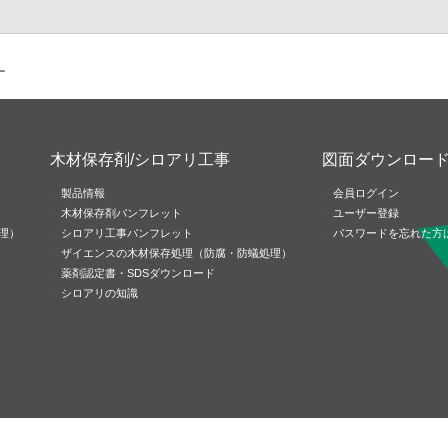
ー
木材保存剤/シロアリ工事
図面ダウンロー
製品情報
会員ログイン
木材保存剤パンフレット
ユーザー登録
理）
シロアリ工事パンフレット
パスワードを忘れた方
ザイエンスの木材保存処理（防腐・防蟻処理）
薬剤認定書・SDSダウンロード
シロアリの知識