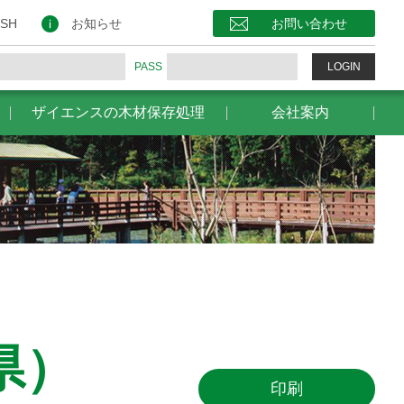
保存処理
会社案内
お問い合わせ
ISH
お知らせ
お問い合わせ
PASS
LOGIN
ザイエンスの木材保存処理
会社案内
県）
印刷