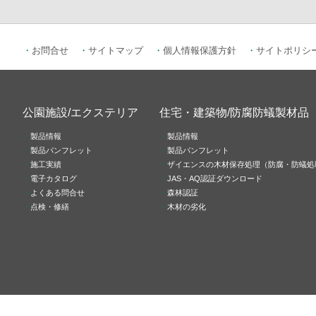
お問合せ
サイトマップ
個人情報保護方針
サイトポリシ
公園施設/エクステリア
住宅・建築物/防腐防蟻製材品
製品情報
製品情報
製品パンフレット
製品パンフレット
施工実績
ザイエンスの木材保存処理（防腐・防蟻処
電子カタログ
JAS・AQ認証ダウンロード
よくある問合せ
森林認証
点検・修繕
木材の劣化