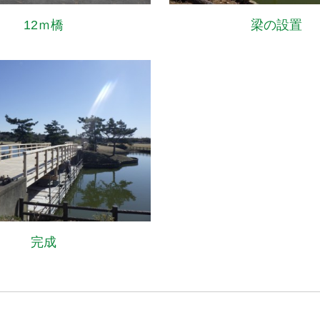
12ｍ橋
梁の設置
完成