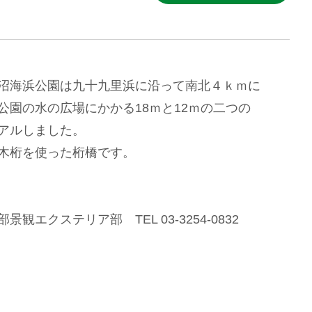
沼海浜公園は九十九里浜に沿って南北４ｋｍに
公園の水の広場にかかる18ｍと12ｍの二つの
アルしました。
木桁を使った桁橋です。
観エクステリア部 TEL 03-3254-0832