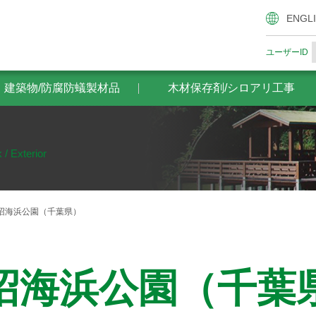
腐防蟻製材品
木材保存剤/シロアリ工事
ザイエンスの木材
ENGL
ユーザーID
・建築物/防腐防蟻製材品
木材保存剤/シロアリ工事
 / Exterior
沼海浜公園（千葉県）
沼海浜公園（千葉