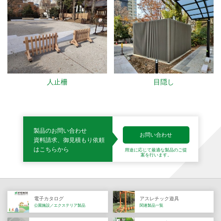
人止柵
目隠し
製品のお問い合わせ
お問い合わせ
資料請求、御見積もり依頼
はこちらから
用途に応じて最適な製品の
ご提
案を行います。
電子カタログ
アスレチック遊具
公園施設／エクステリア製品
関連製品一覧