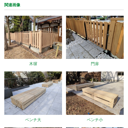
関連画像
木塀
門扉
ベンチ大
ベンチ小