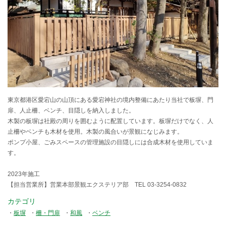
東京都港区愛宕山の山頂にある愛宕神社の境内整備にあたり当社で板塀、門
扉、人止柵、ベンチ、目隠しを納入しました。
木製の板塀は社殿の周りを囲むように配置しています。板塀だけでなく、人
止柵やベンチも木材を使用。木製の風合いが景観になじみます。
ポンプ小屋、ごみスペースの管理施設の目隠しには合成木材を使用していま
す。
2023年施工
【担当営業所】営業本部景観エクステリア部 TEL 03-3254-0832
カテゴリ
板塀
柵・門扉
和風
ベンチ