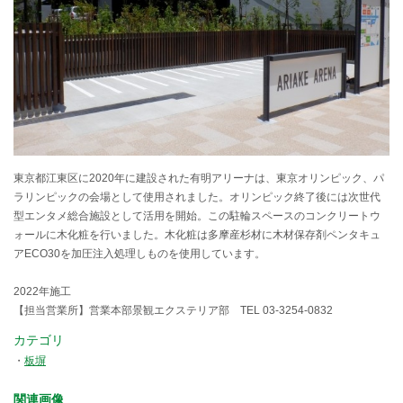
東京都江東区に2020年に建設された有明アリーナは、東京オリンピック、パ
ラリンピックの会場として使用されました。オリンピック終了後には次世代
型エンタメ総合施設として活用を開始。この駐輪スペースのコンクリートウ
ォールに木化粧を行いました。木化粧は多摩産杉材に木材保存剤ペンタキュ
アECO30を加圧注入処理しものを使用しています。
2022年施工
【担当営業所】営業本部景観エクステリア部 TEL 03-3254-0832
カテゴリ
板塀
関連画像