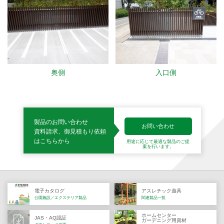
奥側
入口側
製品のお問い合わせ
お問い合わせ
資料請求、御見積もり依頼
はこちらから
用途に応じて最適な製品の
ご提
案を行います。
電子カタログ
アスレチック遊具
公園施設／エクステリア製品
関連製品一覧
ホームセンター
JAS・AQ認証
ガーデニング用資材