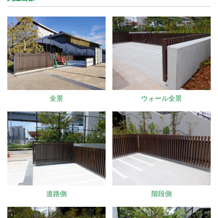
全景
ウォール全景
道路側
階段側