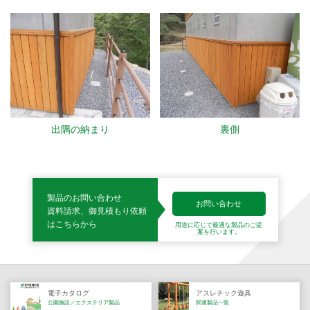
出隅の納まり
裏側
製品のお問い合わせ
お問い合わせ
資料請求、御見積もり依頼
はこちらから
用途に応じて最適な製品の
ご提
案を行います。
電子カタログ
アスレチック遊具
公園施設／エクステリア製品
関連製品一覧