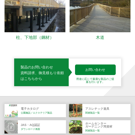
柱、下地部（鋼材）
木道
製品のお問い合わせ
お問い合わせ
資料請求、御見積もり依頼
はこちらから
用途に応じて最適な製品の
ご提
案を行います。
電子カタログ
アスレチック遊具
公園施設／エクステリア製品
関連製品一覧
ホームセンター
JAS・AQ認証
ガーデニング用資材
ダウンロード画面
関連製品一覧