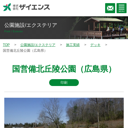
公園施設/エクステリア
Park / Exterior
TOP
公園施設/エクステリア
施工実績
デッキ
国営備北丘陵公園（広島県）
国営備北丘陵公園（広島県）
印刷