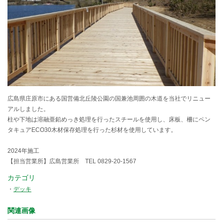
広島県庄原市にある国営備北丘陵公園の国兼池周囲の木道を当社でリニュー
アルしました。
柱や下地は溶融亜鉛めっき処理を行ったスチールを使用し、床板、柵にペン
タキュアECO30木材保存処理を行った杉材を使用しています。
2024年施工
【担当営業所】広島営業所 TEL 0829-20-1567
カテゴリ
デッキ
関連画像