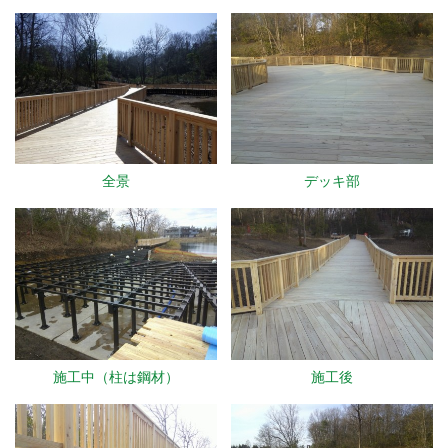
全景
デッキ部
施工中（柱は鋼材）
施工後