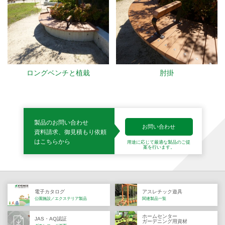
ロングベンチと植栽
肘掛
製品のお問い合わせ
お問い合わせ
資料請求、御見積もり依頼
はこちらから
用途に応じて最適な製品の
ご提
案を行います。
電子カタログ
アスレチック遊具
公園施設／エクステリア製品
関連製品一覧
ホームセンター
JAS・AQ認証
ガーデニング用資材