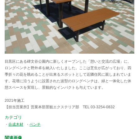
目黒区にある碑文谷公園内に新しくオープンした「憩いと交流の広場」に、
ロングベンチと野外卓を納入いたしました。ここは芝生が広がっており、四
季折々の花を眺めることが出来るスポットとして近隣住民に親しまれていま
す。花壇に沿うように設置された波型のロングベンチは、緑と一体化した休
憩スペースを実現し、景観的なインパクトも与えています。
2021年施工
【担当営業所】営業本部景観エクステリア部 TEL 03-3254-0832
カテゴリ
合成木材
ベンチ
関連画像