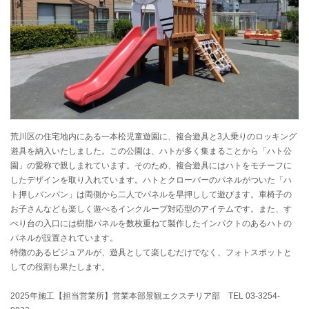
荒川区の住宅地内にある一本松児童遊園に、複合遊具と3人乗りのロッキング
遊具を納入いたしました。この公園は、ハトが多く集まることから「ハト公
園」の愛称で親しまれています。そのため、複合遊具にはハトをモチーフに
したデザインを取り入れています。ハトとクローバーのパネルがついた「ハ
ト押しバンバン」は両側から二人でパネルを早押しして遊びます。車椅子の
お子さんなども楽しく遊べるインクルーブ対応型のアイテムです。また、す
べり台の入口には樹脂パネルを数枚重ねて製作したインパクトのあるハトの
パネルが設置されています。
特徴のあるビジュアルが、遊具として楽しむだけでなく、フォトスポットと
しての役割も果たします。
2025年施工【担当営業所】営業本部景観エクステリア部 TEL 03-3254-