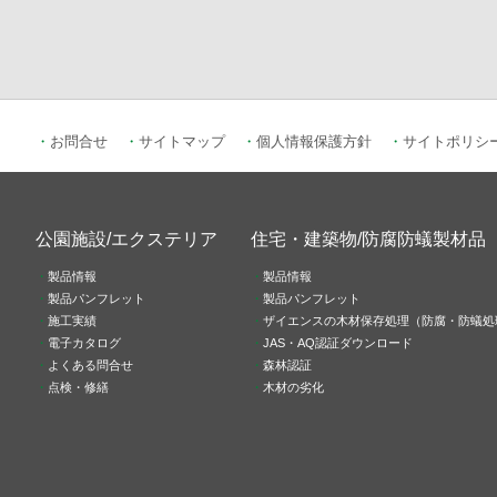
お問合せ
サイトマップ
個人情報保護方針
サイトポリシ
公園施設/エクステリア
住宅・建築物/防腐防蟻製材品
製品情報
製品情報
製品パンフレット
製品パンフレット
施工実績
ザイエンスの木材保存処理（防腐・防蟻処
電子カタログ
JAS・AQ認証ダウンロード
よくある問合せ
森林認証
点検・修繕
木材の劣化