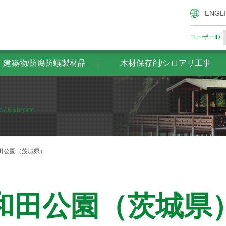
腐防蟻製材品
木材保存剤/シロアリ工事
ザイエンスの木材
ENGL
ユーザーID
・建築物/防腐防蟻製材品
木材保存剤/シロアリ工事
 / Exterior
田公園（茨城県）
和田公園（茨城県