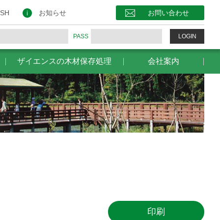
保存処理
会社案内
お問い合わせ
ISH
お知らせ
お問い合わせ
PASS
LOGIN
ザイエンスの木材保存処理
会社案内
）
印刷