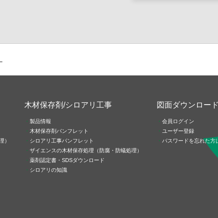
ー
木材保存剤/シロアリ工事
図面ダウンロー
製品情報
会員ログイン
木材保存剤パンフレット
ユーザー登録
理）
シロアリ工事パンフレット
パスワードを忘れた方
ザイエンスの木材保存処理（防腐・防蟻処理）
薬剤認定書・SDSダウンロード
シロアリの知識