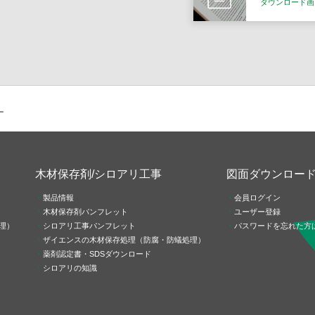
ダウンロード画
ー
木材保存剤/シロアリ工事
図面ダウンロー
製品情報
会員ログイン
木材保存剤パンフレット
ユーザー登録
理）
シロアリ工事パンフレット
パスワードを忘れた方
ザイエンスの木材保存処理（防腐・防蟻処理）
薬剤認定書・SDSダウンロード
シロアリの知識