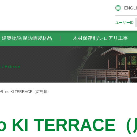
腐防蟻製材品
木材保存剤/シロアリ工事
ザイエンスの木材
ENGL
ユーザーID
・建築物/防腐防蟻製材品
木材保存剤/シロアリ工事
 / Exterior
RI no KI TERRACE（広島県）
no KI TERRAC