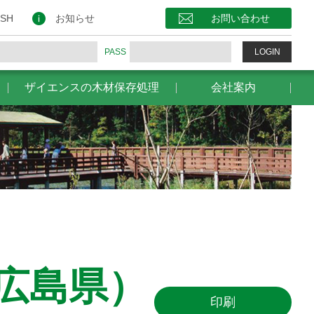
保存処理
会社案内
お問い合わせ
ISH
お知らせ
お問い合わせ
PASS
LOGIN
ザイエンスの木材保存処理
会社案内
E（広島県）
印刷