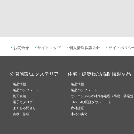
お問合せ
サイトマップ
個人情報保護方針
サイトポリシ
公園施設/エクステリア
住宅・建築物/防腐防蟻製材品
製品情報
製品情報
製品パンフレット
製品パンフレット
施工実績
ザイエンスの木材保存処理（防腐・防蟻処
電子カタログ
JAS・AQ認証ダウンロード
よくある問合せ
森林認証
点検・修繕
木材の劣化