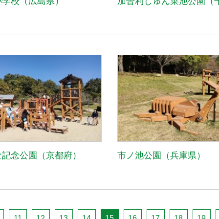
小学校（広島県）
加曽利じゅん菜池公園（
な記念公園（京都府）
市ノ池公園（兵庫県）
11
12
13
14
15
16
17
18
19