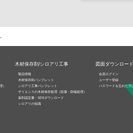
ー
木材保存剤/シロアリ工事
図面ダウンロー
製品情報
会員ログイン
木材保存剤パンフレット
ユーザー登録
理）
シロアリ工事パンフレット
パスワードを忘れた方
ザイエンスの木材保存処理（防腐・防蟻処理）
薬剤認定書・SDSダウンロード
シロアリの知識