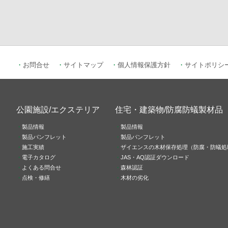
お問合せ
サイトマップ
個人情報保護方針
サイトポリシ
公園施設/エクステリア
住宅・建築物/防腐防蟻製材品
製品情報
製品情報
製品パンフレット
製品パンフレット
施工実績
ザイエンスの木材保存処理（防腐・防蟻処
電子カタログ
JAS・AQ認証ダウンロード
よくある問合せ
森林認証
点検・修繕
木材の劣化