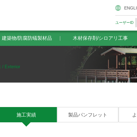
腐防蟻製材品
木材保存剤/シロアリ工事
ザイエンスの木材
ENGL
ユーザーID
・建築物/防腐防蟻製材品
木材保存剤/シロアリ工事
 / Exterior
施工実績
製品パンフレット
よ