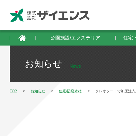
公園施設/エクステリア
住宅・建築物/防
公園施設/エクステリア
住宅
お知らせ
News
TOP
お知らせ
住宅/防腐木材
クレオソートで加圧注