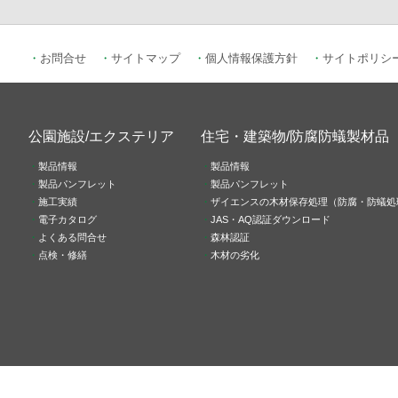
お問合せ
サイトマップ
個人情報保護方針
サイトポリシ
公園施設/エクステリア
住宅・建築物/防腐防蟻製材品
製品情報
製品情報
製品パンフレット
製品パンフレット
施工実績
ザイエンスの木材保存処理（防腐・防蟻処
電子カタログ
JAS・AQ認証ダウンロード
よくある問合せ
森林認証
点検・修繕
木材の劣化