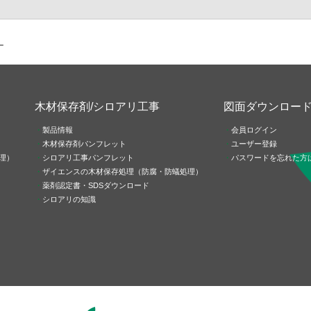
ー
木材保存剤/シロアリ工事
図面ダウンロー
製品情報
会員ログイン
木材保存剤パンフレット
ユーザー登録
理）
シロアリ工事パンフレット
パスワードを忘れた方
ザイエンスの木材保存処理（防腐・防蟻処理）
薬剤認定書・SDSダウンロード
シロアリの知識