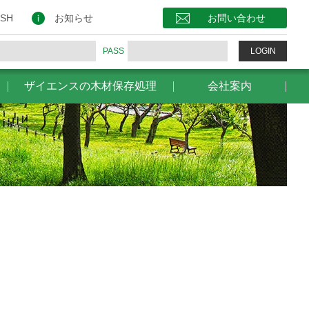
保存処理
会社案内
お問い合わせ
ISH
お知らせ
お問い合わせ
PASS
LOGIN
ザイエンスの木材保存処理
会社案内