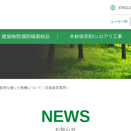
腐防蟻製材品
木材保存剤/シロアリ工事
ザイエンスの木材
ENGL
ユーザーID
・建築物/防腐防蟻製材品
木材保存剤/シロアリ工事
入処理を施した牧柵について（北海道営業所）
NEWS
お知らせ