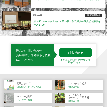
2024.11.08
開発/薬剤/防蟻
第40回JWPA年次大会にて第34回技術奨励賞の受賞記念講演を
行いました
製品のお問い合わせ
お問い合わせ
資料請求、御見積もり依頼
はこちらから
用途に応じて最適な製品の
ご提
案を行います。
電子カタログ
アスレチック遊具
公園施設／エクステリア製品
関連製品一覧
ホームセンター
JAS・AQ認証
ガーデニング用資材
ダウンロード画面
関連製品一覧