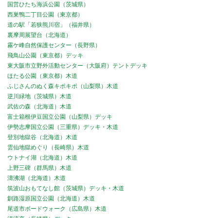
国営ひたち海浜公園（茨城県）
西巣鴨二丁目公園（東京都）
道の駅「若狭熊川宿」（福井県）
裏摩周展望台（北海道）
霧ケ峰自然保護センター（長野県）
飛鳥山公園（東京都）デッキ
東大阪市立野外活動センター（大阪府）テントデッキ
ほたる公園（東京都）木道
ふじさんのぬく森キポキポ（山梨県）木道
逆川緑地（茨城県）木道
武佐の森（北海道）木道
富士箱根伊豆国立公園（山梨県）デッキ
伊勢志摩国立公園（三重県）デッキ・木道
登別地獄谷（北海道）木道
雲仙地獄めぐり（長崎県）木道
ウトナイ湖（北海道）木道
上野三碑（群馬県）木道
濤沸湖（北海道）木道
筑波山おもてなし館（茨城県）デッキ・木道
釧路湿原国立公園（北海道）木道
尾道市ボードウォーク（広島県）木道