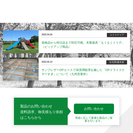
2022.04.26
エクステリア
規格品から特注品まで対応可能。木製遊具「もくもくトリデ」
（ピックアップ商品）
2022.05.13
住宅/防腐木材
サンプレザーOPエースで深浸潤処理を施した「OPドライスケ
ヤーすぎ」について（九州営業所）
製品のお問い合わせ
お問い合わせ
資料請求、御見積もり依頼
はこちらから
用途に応じて最適な製品の
ご提
案を行います。