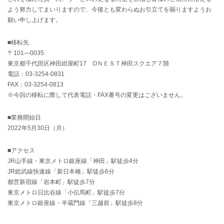
よう努力してまいりますので、今後とも変わらぬお引立てを賜りますようお
願い申し上げます。
■移転先
〒101―0035
東京都千代田区神田紺屋町17 OＮＥＳＴ神田スクエア７階
電話：03-3254-0831
FAX：03-3254-0813
※今回の移転に際して代表電話・FAX番号の変更はございません。
■業務開始日
2022年5月30日（月）
■アクセス
JR山手線・東京メトロ銀座線「神田」駅徒歩4分
JR総武線快速線「新日本橋」駅徒歩6分
都営新宿線「岩本町」駅徒歩7分
東京メトロ日比谷線「小伝馬町」駅徒歩7分
東京メトロ銀座線・半蔵門線「三越前」駅徒歩8分