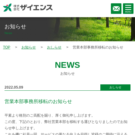
お知らせ
News
TOP
お知らせ
おしらせ
営業本部事務所移転のお知らせ
NEWS
お知らせ
2022.05.09
おしらせ
営業本部事務所移転のお知らせ
平素より格別のご高配を賜り、厚く御礼申し上げます。
この度、下記のとおり、弊社営業本部を移転する運びとなりましたのでお知
らせ申し上げます。
これを機に社員一同、サービスの更なる向上を目指し皆様のご期待に沿える