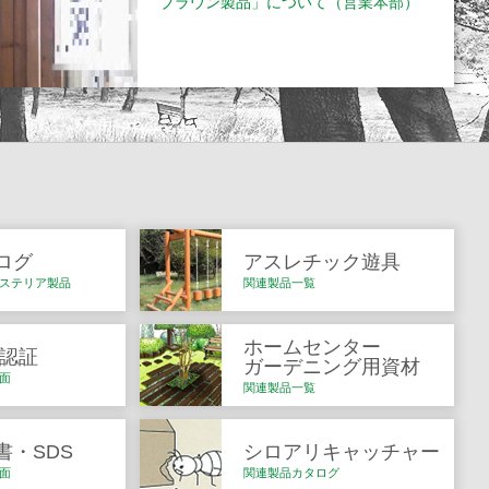
ブラウン製品」について（営業本部）
ログ
アスレチック遊具
ステリア製品
関連製品一覧
ホームセンター
Q認証
ガーデニング用資材
面
関連製品一覧
書・SDS
シロアリキャッチャー
面
関連製品カタログ