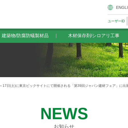
腐防蟻製材品
木材保存剤/シロアリ工事
ザイエンスの木材
ENGL
ユーザーID
・建築物/防腐防蟻製材品
木材保存剤/シロアリ工事
）～17日(土)に東京ビックサイトにて開催される「第39回ジャパン建材フェア」に出
NEWS
お知らせ