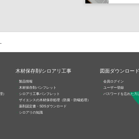
ー
木材保存剤/シロアリ工事
図面ダウンロー
製品情報
会員ログイン
木材保存剤パンフレット
ユーザー登録
理）
シロアリ工事パンフレット
パスワードを忘れた方
ザイエンスの木材保存処理（防腐・防蟻処理）
薬剤認定書・SDSダウンロード
シロアリの知識