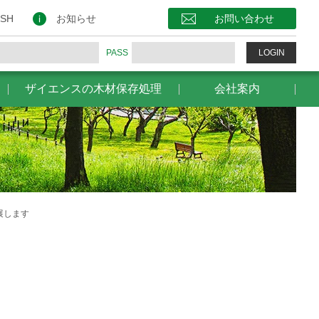
保存処理
会社案内
お問い合わせ
ISH
お知らせ
お問い合わせ
PASS
LOGIN
ザイエンスの木材保存処理
会社案内
展します