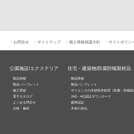
お問合せ
サイトマップ
個人情報保護方針
サイトポリシ
公園施設/エクステリア
住宅・建築物/防腐防蟻製材品
製品情報
製品情報
製品パンフレット
製品パンフレット
施工実績
ザイエンスの木材保存処理（防腐・防蟻処
電子カタログ
JAS・AQ認証ダウンロード
よくある問合せ
森林認証
点検・修繕
木材の劣化