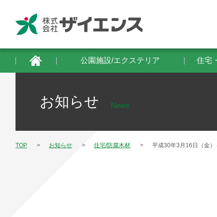
公園施設/エクステリア
住宅・建築物/防
公園施設/エクステリア
住宅
お知らせ
News
TOP
お知らせ
住宅/防腐木材
平成30年3月16日（金