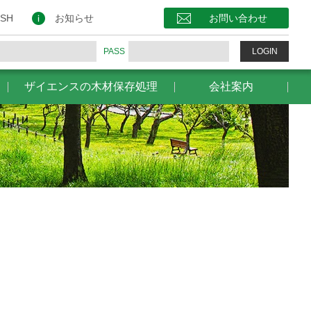
保存処理
会社案内
お問い合わせ
ISH
お知らせ
お問い合わせ
PASS
LOGIN
ザイエンスの木材保存処理
会社案内