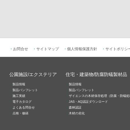
お問合せ
サイトマップ
個人情報保護方針
サイトポリシ
公園施設/エクステリア
住宅・建築物/防腐防蟻製材品
製品情報
製品情報
製品パンフレット
製品パンフレット
施工実績
ザイエンスの木材保存処理（防腐・防蟻処
電子カタログ
JAS・AQ認証ダウンロード
よくある問合せ
森林認証
点検・修繕
木材の劣化