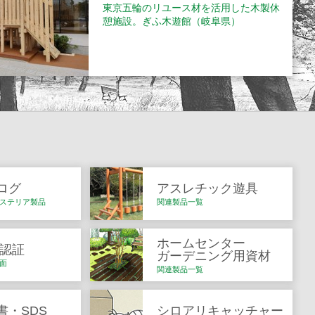
東京五輪のリユース材を活用した木製休
憩施設。ぎふ木遊館（岐阜県）
ログ
アスレチック遊具
ステリア製品
関連製品一覧
ホームセンター
Q認証
ガーデニング用資材
面
関連製品一覧
書・SDS
シロアリキャッチャー