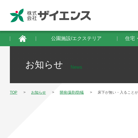
公園施設/エクステリア
住宅・建築物/防
公園施設/エクステリア
住宅
お知らせ
News
TOP
お知らせ
開発/薬剤/防蟻
床下が無い・入ることが