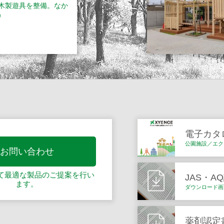
木製遊具を整備。なか
）
電子カタ
公園施設／エク
お問い合わせ
て最適な製品の
ご提案を行い
JAS・A
ます。
ダウンロード画
薬剤認定