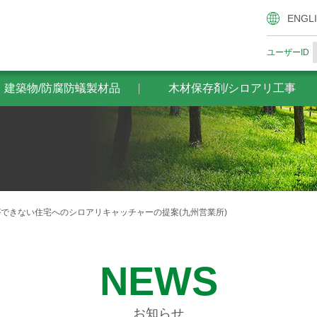
腐防蟻製材品
木材保存剤/シロアリ工事
ザイエンスの木材
ENGL
ユーザーID
・建築物/防腐防蟻製材品
木材保存剤/シロアリ工事
できない住宅へのシロアリキャッチャーの提案(九州営業所)
NEWS
お知らせ