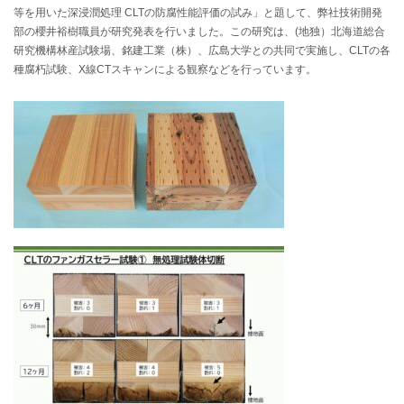
等を用いた深浸潤処理 CLTの防腐性能評価の試み」と題して、弊社技術開発
部の櫻井裕樹職員が研究発表を行いました。この研究は、(地独）北海道総合
研究機構林産試験場、銘建工業（株）、広島大学との共同で実施し、CLTの各
種腐朽試験、X線CTスキャンによる観察などを行っています。