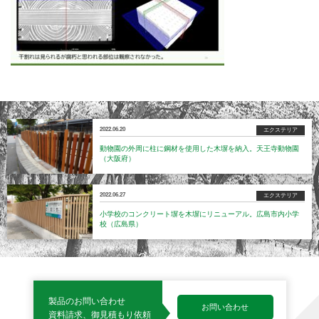
2022.06.20
エクステリア
動物園の外周に柱に鋼材を使用した木塀を納入。天王寺動物園
（大阪府）
2022.06.27
エクステリア
小学校のコンクリート塀を木塀にリニューアル。広島市内小学
校（広島県）
製品のお問い合わせ
お問い合わせ
資料請求、御見積もり依頼