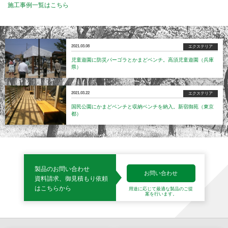
施工事例一覧はこちら
2021.03.08
エクステリア
児童遊園に防災パーゴラとかまどベンチ。高須児童遊園（兵庫
県）
2021.03.22
エクステリア
国民公園にかまどベンチと収納ベンチを納入。新宿御苑（東京
都）
製品のお問い合わせ
お問い合わせ
資料請求、御見積もり依頼
はこちらから
用途に応じて最適な製品の
ご提
案を行います。