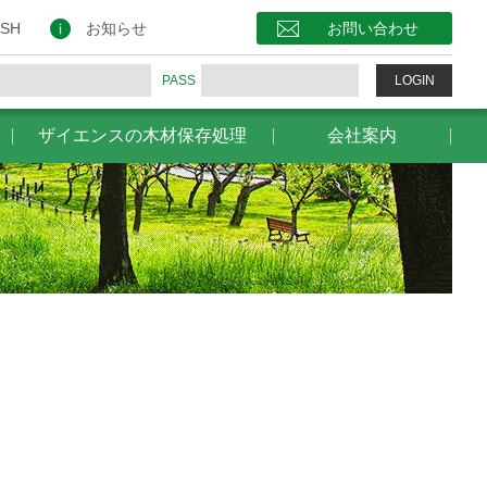
保存処理
会社案内
お問い合わせ
ISH
お知らせ
お問い合わせ
PASS
LOGIN
ザイエンスの木材保存処理
会社案内