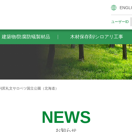
腐防蟻製材品
木材保存剤/シロアリ工事
ザイエンスの木材
ENGL
ユーザーID
・建築物/防腐防蟻製材品
木材保存剤/シロアリ工事
利尻礼文サロベツ国立公園（北海道）
NEWS
お知らせ