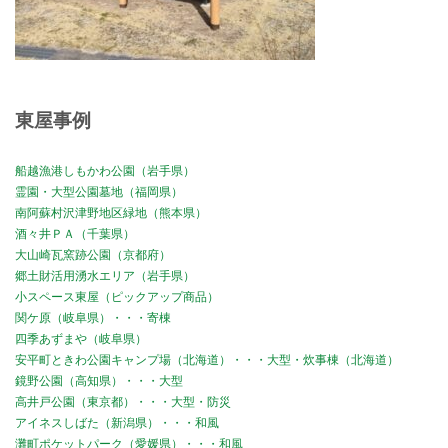
東屋事例
船越漁港しもかわ公園（岩手県）
霊園・大型公園墓地（福岡県）
南阿蘇村沢津野地区緑地（熊本県）
酒々井ＰＡ（千葉県）
大山崎瓦窯跡公園（京都府）
郷土財活用湧水エリア（岩手県）
小スペース東屋（ピックアップ商品）
関ケ原（岐阜県）・・・寄棟
四季あずまや（岐阜県）
安平町ときわ公園キャンプ場（北海道）・・・大型・炊事棟（北海道）
鏡野公園（高知県）・・・大型
高井戸公園（東京都）・・・大型・防災
アイネスしばた（新潟県）・・・和風
灘町ポケットパーク（愛媛県）・・・和風