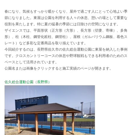
春になり、気候もすっかり暖かくなり、屋外で過ごす人にとって心地よい季
節になりました。東屋は公園を利用する人々の休息、憩いの場として重要な
役割を果たします。特に夏の猛暑の季節には日除けの空間になります。
ザイエンスでは、平面形状（正方形（方形）、長方形（切妻、寄棟）、多角
形）、柱（木柱、鋼管化粧柱、鋼管柱）、屋根（ガルバリウム鋼板、着色ス
レート）など多彩な定番商品を取り揃えています。
今回紹介するのは、長野県佐久市の佐久総合運動公園に東屋を納入した事例
です。
クロスカントリーコースの休息や野球観戦もできる利用者のためのス
ペースとして活用されています。
公園名または画像をクリックすると施工実績のページが開きます。
佐久総合運動公園（長野県）