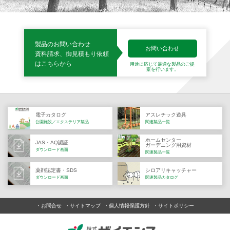
製品のお問い合わせ
お問い合わせ
資料請求、御見積もり依頼
はこちらから
用途に応じて最適な製品の
ご提
案を行います。
電子カタログ
アスレチック遊具
公園施設／エクステリア製品
関連製品一覧
ホームセンター
JAS・AQ認証
ガーデニング用資材
ダウンロード画面
関連製品一覧
薬剤認定書・SDS
シロアリキャッチャー
ダウンロード画面
関連製品カタログ
お問合せ
サイトマップ
個人情報保護方針
サイトポリシー