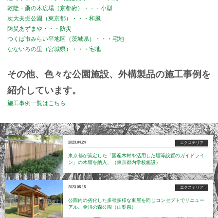
乾隆・桑の木広場（京都府）・・・小型
次大夫掘公園（東京都）・・・和風
防災あずまや・・・防災
つくば市みらい平地区（茨城県）・・・宅地
なないろの里（宮城県）・・・宅地
その他、色々な公園施設、外構製品の施工事例を
紹介しています。
施工事例一覧はこちら
2023.04.24
エクステリア
東京都が策定した「国産木材を活用した塀等設置のガイドライ
ン」の木塀を納入。（東京都内学校施設）
2023.05.15
エクステリア
公園内の劣化した多種多様な東屋を同じコンセプトでリニュー
アル。金川の森公園（山梨県）