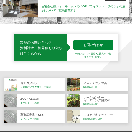
住宅会社様ショールームへの「OPドライスケヤーひのき」の展
示について（広島営業所）
製品のお問い合わせ
お問い合わせ
資料請求、御見積もり依頼
はこちらから
用途に応じて最適な製品の
ご提
案を行います。
電子カタログ
アスレチック遊具
公園施設／エクステリア製品
関連製品一覧
ホームセンター
JAS・AQ認証
ガーデニング用資材
ダウンロード画面
関連製品一覧
薬剤認定書・SDS
シロアリキャッチャー
ダウンロード画面
関連製品カタログ