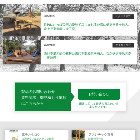
2025.02.26
エクステリア
住民にかっぱ公園の愛称で親しまれる公園に健康器具を納入。
吹上児童遊園（埼玉県）
2025.03.07
エクステリア
西日本最大級の森林公園に木製遊具を納入。ながさき県民の森
（長崎県）
製品のお問い合わせ
お問い合わせ
資料請求、御見積もり依頼
はこちらから
用途に応じて最適な製品の
ご提
案を行います。
電子カタログ
アスレチック遊具
公園施設／エクステリア製品
関連製品一覧