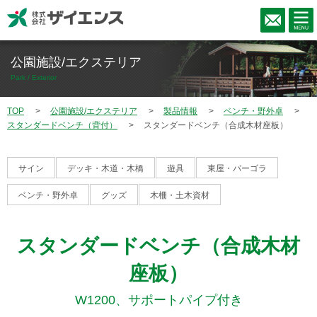
公園施設/エクステリア
Park / Exterior
TOP
公園施設/エクステリア
製品情報
ベンチ・野外卓
スタンダードベンチ（背付）
スタンダードベンチ（合成木材座板）
サイン
デッキ・木道・木橋
遊具
東屋・パーゴラ
ベンチ・野外卓
グッズ
木柵・土木資材
スタンダードベンチ（合成木材
座板）
W1200、サポートパイプ付き