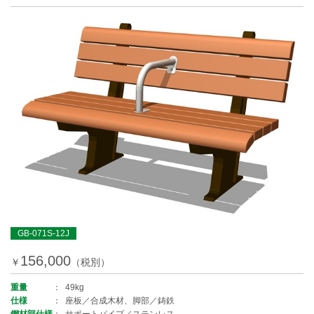
GB-071S-12J
156,000
￥
（税別）
重量
49kg
仕様
座板／合成木材、脚部／鋳鉄
鋼材部仕様
サポートパイプ／ステンレス