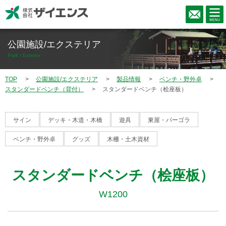
公園施設/エクステリア
Park / Exterior
TOP
公園施設/エクステリア
製品情報
ベンチ・野外卓
スタンダードベンチ（背付）
スタンダードベンチ（桧座板）
サイン
デッキ・木道・木橋
遊具
東屋・パーゴラ
ベンチ・野外卓
グッズ
木柵・土木資材
スタンダードベンチ（桧座板）
W1200