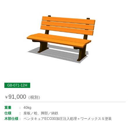
GB-071-12H
91,000
￥
（税別）
重量
40kg
仕様
座板／桧、脚部／鋳鉄
木部仕様
ペンタキュアECO30加圧注入処理＋ワーメックスＳ塗装