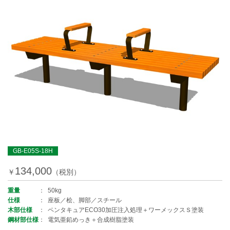
GB-E05S-18H
134,000
￥
（税別）
重量
50kg
仕様
座板／桧、脚部／スチール
木部仕様
ペンタキュアECO30加圧注入処理＋ワーメックスＳ塗装
鋼材部仕様
電気亜鉛めっき＋合成樹脂塗装