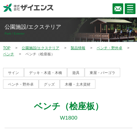
公園施設/エクステリア
Park / Exterior
TOP
公園施設/エクステリア
製品情報
ベンチ・野外卓
ベンチ
ベンチ（桧座板）
サイン
デッキ・木道・木橋
遊具
東屋・パーゴラ
ベンチ・野外卓
グッズ
木柵・土木資材
ベンチ（桧座板）
W1800