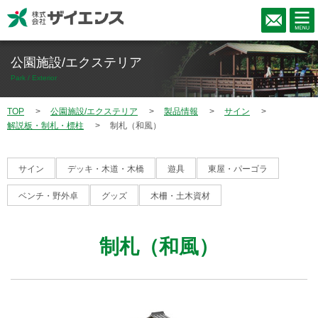
公園施設/エクステリア
Park / Exterior
TOP
公園施設/エクステリア
製品情報
サイン
解説板・制札・標柱
制札（和風）
サイン
デッキ・木道・木橋
遊具
東屋・パーゴラ
ベンチ・野外卓
グッズ
木柵・土木資材
制札（和風）