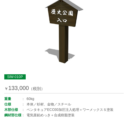
SIW-010P
133,000
￥
（税別）
重量
60kg
仕様
本体／杉材、金物／スチール
木部仕様
ペンタキュアECO30加圧注入処理＋ワーメックスＳ塗装
鋼材部仕様
電気亜鉛めっき＋合成樹脂塗装