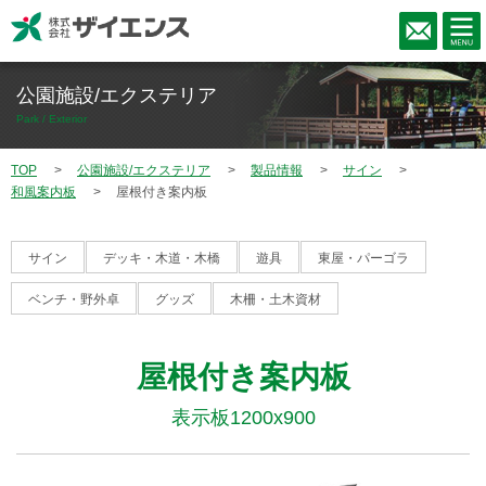
公園施設/エクステリア
Park / Exterior
TOP
公園施設/エクステリア
製品情報
サイン
和風案内板
屋根付き案内板
サイン
デッキ・木道・木橋
遊具
東屋・パーゴラ
ベンチ・野外卓
グッズ
木柵・土木資材
屋根付き案内板
表示板1200x900