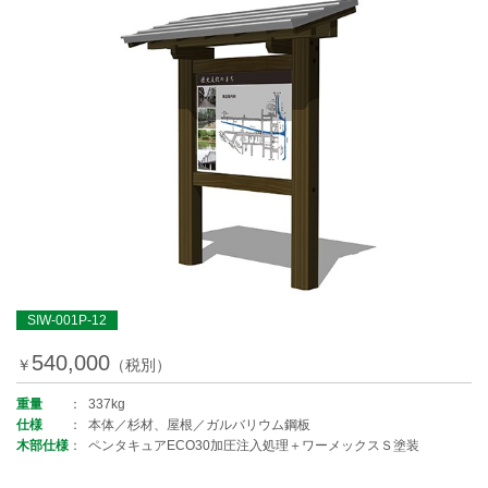
SIW-001P-12
540,000
￥
（税別）
重量
337kg
仕様
本体／杉材、屋根／ガルバリウム鋼板
木部仕様
ペンタキュアECO30加圧注入処理＋ワーメックスＳ塗装