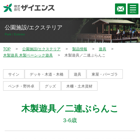
公園施設/エクステリア
Park / Exterior
TOP
公園施設/エクステリア
製品情報
遊具
木製遊具 木製ベーシック遊具
木製遊具／二連ぶらんこ
サイン
デッキ・木道・木橋
遊具
東屋・パーゴラ
ベンチ・野外卓
グッズ
木柵・土木資材
木製遊具／二連ぶらんこ
3-6歳