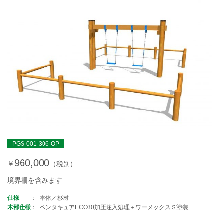
PGS-001-306-OP
960,000
￥
（税別）
境界柵を含みます
仕様
本体／杉材
木部仕様
ペンタキュアECO30加圧注入処理＋ワーメックスＳ塗装