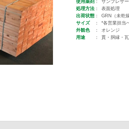
使用薬剤
サンプレザー
処理方法
表面処理
出荷状態
GRN（未乾燥
サイズ
*各営業担当
外観色
オレンジ
用途
貫・胴縁・瓦