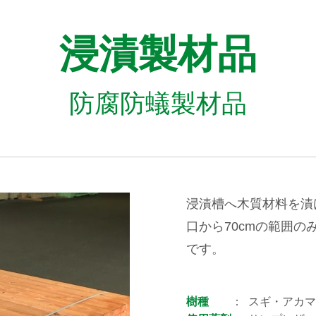
浸漬製材品
防腐防蟻製材品
浸漬槽へ木質材料を漬
口から70cmの範囲
です。
樹種
スギ・アカマ