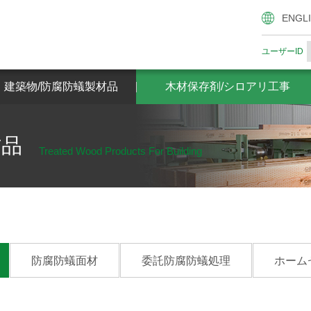
腐防蟻製材品
木材保存剤/シロアリ工事
ザイエンスの木材
ENGL
ユーザーID
・建築物/防腐防蟻製材品
木材保存剤/シロアリ工事
材品
Treated Wood Products For Building
防腐防蟻面材
委託防腐防蟻処理
ホーム