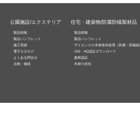
公園施設/エクステリア
住宅・建築物/防腐防蟻製材品
製品情報
製品情報
製品パンフレット
製品パンフレット
施工実績
ザイエンスの木材保存処理（防腐・防蟻処
電子カタログ
JAS・AQ認証ダウンロード
よくある問合せ
森林認証
点検・修繕
木材の劣化