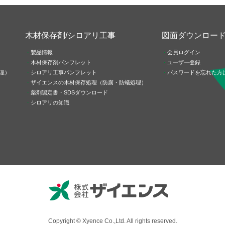
木材保存剤/シロアリ工事
図面ダウンロー
製品情報
会員ログイン
木材保存剤パンフレット
ユーザー登録
理）
シロアリ工事パンフレット
パスワードを忘れた方
ザイエンスの木材保存処理（防腐・防蟻処理）
薬剤認定書・SDSダウンロード
シロアリの知識
Copyright © Xyence Co.,Ltd. All rights reserved.