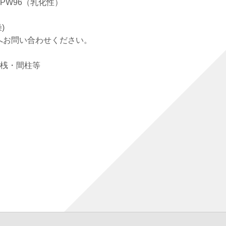
PW96（乳化性）
)
へお問い合わせください。
桟・間柱等