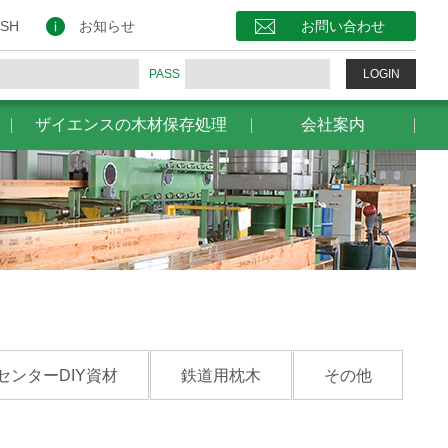
保存処理
会社案内
お問い合わせ
ISH
お知らせ
お問い合わせ
PASS
LOGIN
ザイエンスの木材保存処理
会社案内
センターDIY資材
鉄道用枕木
その他