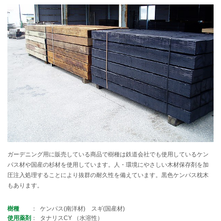
ガーデニング用に販売している商品で樹種は鉄道会社でも使用しているケン
パス材や国産の杉材を使用しています。人・環境にやさしい木材保存剤を加
圧注入処理することにより抜群の耐久性を備えています。黒色ケンパス枕木
もあります。
樹種
ケンパス(南洋材) スギ(国産材)
使用薬剤
タナリスCY （水溶性）