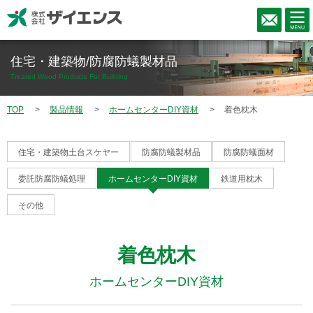
住宅・建築物/防腐防蟻製材品
Treated Wood Products For Building
TOP
製品情報
ホームセンターDIY資材
着色枕木
住宅・建築物土台スケヤー
防腐防蟻製材品
防腐防蟻面材
委託防腐防蟻処理
ホームセンターDIY資材
鉄道用枕木
その他
着色枕木
ホームセンターDIY資材