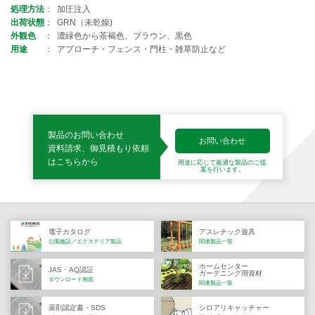
処理方法
加圧注入
出荷状態
GRN（未乾燥)
外観色
濃緑色から茶褐色、ブラウン、黒色
用途
アプローチ・フェンス・門柱・雑草防止など
製品のお問い合わせ
お問い合わせ
資料請求、御見積もり依頼
はこちらから
用途に応じて最適な製品の
ご提
案を行います。
電子カタログ
アスレチック遊具
公園施設／エクステリア製品
関連製品一覧
ホームセンター
JAS・AQ認証
ガーデニング用資材
ダウンロード画面
関連製品一覧
薬剤認定書・SDS
シロアリキャッチャー