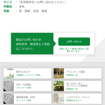
サイズ
*各営業担当へお問い合わせください。
外観色
赤色
用途
貫・胴縁・瓦桟・鼻桟
製品のお問い合わせ
お問い合わせ
資料請求、御見積もり依頼
はこちらから
用途に応じて最適な製品の
ご提
案を行います。
電子カタログ
アスレチック遊具
公園施設／エクステリア製品
関連製品一覧
ホームセンター
JAS・AQ認証
ガーデニング用資材
ダウンロード画面
関連製品一覧
薬剤認定書・SDS
シロアリキャッチャー
ダウンロード画面
関連製品カタログ