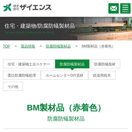
住宅・建築物/防腐防蟻製材品
Treated Wood Products For Building
TOP
製品情報
防腐防蟻製材品
BM製材品（赤着色）
住宅・建築物土台スケヤー
防腐防蟻製材品
防腐防蟻面材
委託防腐防蟻処理
ホームセンターDIY資材
鉄道用枕木
その他
BM製材品（赤着色）
防腐防蟻製材品