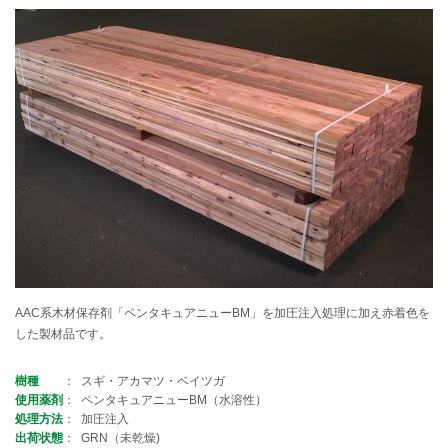
AAC系木材保存剤「ペンタキュアニューBM」を加圧注入処理に加え赤着色を
した製材品です。
樹種
スギ・アカマツ・ベイツガ
使用薬剤
ペンタキュアニューBM（水溶性）
処理方法
加圧注入
出荷状態
GRN（未乾燥)