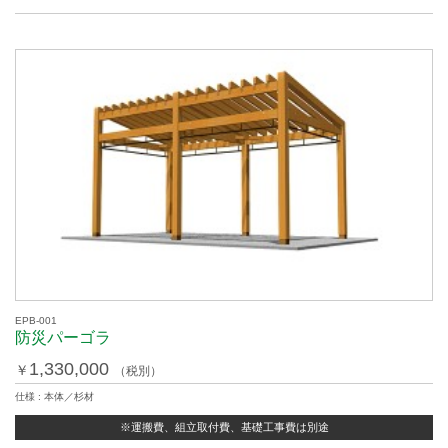
EPB-001
防災パーゴラ
1,330,000
￥
（税別）
仕様 : 本体／杉材
※運搬費、組立取付費、基礎工事費は別途