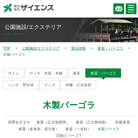
公園施設/エクステリア
Park / Exterior
TOP
公園施設/エクステリア
製品情報
東屋・パーゴラ
木製パーゴラ
サイン
デッキ・木道・木橋
遊具
東屋・パーゴラ
ベンチ・野外卓
グッズ
木柵・土木資材
木製パーゴラ
四季あずまや
東屋（正方形標準）
東屋（正方形特殊）
和風東屋
東屋（多角形、長方形）
東屋（一本柱）
木製パーゴラ
日除けパーゴラ