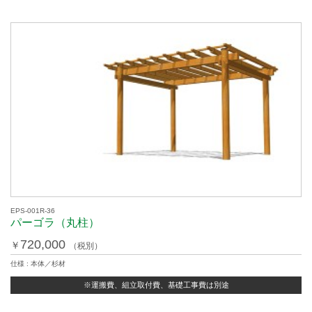
EPS-001R-36
パーゴラ（丸柱）
720,000
￥
（税別）
仕様 : 本体／杉材
※運搬費、組立取付費、基礎工事費は別途