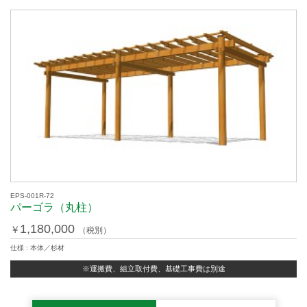
EPS-001R-72
パーゴラ（丸柱）
1,180,000
￥
（税別）
仕様 : 本体／杉材
※運搬費、組立取付費、基礎工事費は別途