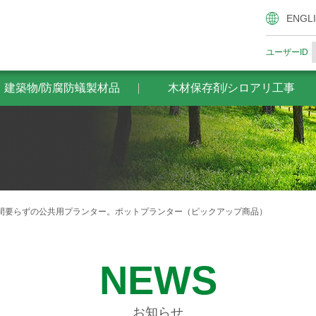
腐防蟻製材品
木材保存剤/シロアリ工事
ザイエンスの木材
ENGL
ユーザーID
・建築物/防腐防蟻製材品
木材保存剤/シロアリ工事
間要らずの公共用プランター。ポットプランター（ピックアップ商品）
NEWS
お知らせ