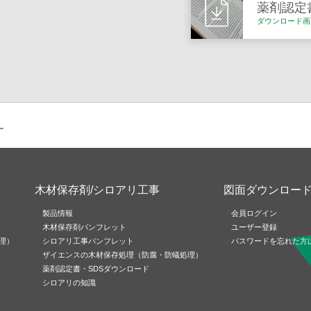
薬剤認定
ダウンロード画
ー
木材保存剤/シロアリ工事
図面ダウンロー
製品情報
会員ログイン
木材保存剤パンフレット
ユーザー登録
理）
シロアリ工事パンフレット
パスワードを忘れた方
ザイエンスの木材保存処理（防腐・防蟻処理）
薬剤認定書・SDSダウンロード
シロアリの知識