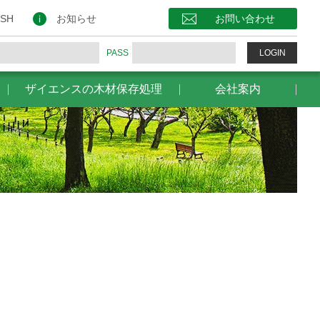
保存処理
会社案内
お問い合わせ
ISH
お知らせ
お問い合わせ
PASS
LOGIN
ザイエンスの木材保存処理
会社案内