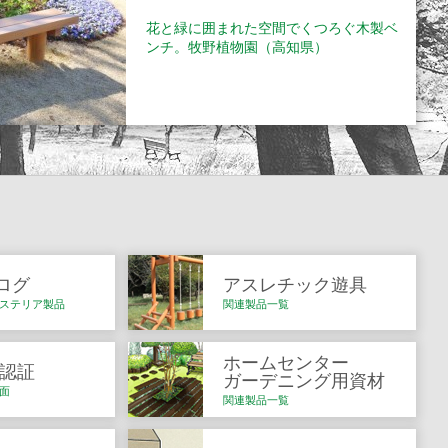
花と緑に囲まれた空間でくつろぐ木製ベ
ンチ。牧野植物園（高知県）
ログ
アスレチック遊具
ステリア製品
関連製品一覧
ホームセンター
Q認証
ガーデニング用資材
面
関連製品一覧