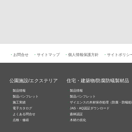
お問合せ
サイトマップ
個人情報保護方針
サイトポリシ
公園施設/エクステリア
住宅・建築物/防腐防蟻製材品
製品情報
製品情報
製品パンフレット
製品パンフレット
施工実績
ザイエンスの木材保存処理（防腐・防蟻処
電子カタログ
JAS・AQ認証ダウンロード
よくある問合せ
森林認証
点検・修繕
木材の劣化