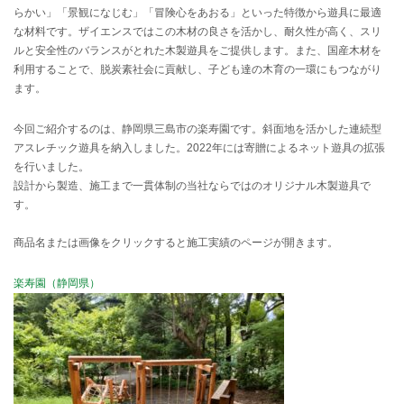
らかい」「景観になじむ」「冒険心をあおる」といった特徴から遊具に最適
な材料です。ザイエンスではこの木材の良さを活かし、耐久性が高く、スリ
ルと安全性のバランスがとれた木製遊具をご提供します。また、国産木材を
利用することで、脱炭素社会に貢献し、子ども達の木育の一環にもつながり
ます。
今回ご紹介するのは、静岡県三島市の楽寿園です。斜面地を活かした連続型
アスレチック遊具を納入しました。2022年には寄贈によるネット遊具の拡張
を行いました。
設計から製造、施工まで一貫体制の当社ならではのオリジナル木製遊具で
す。
商品名または画像をクリックすると施工実績のページが開きます。
楽寿園（静岡県）