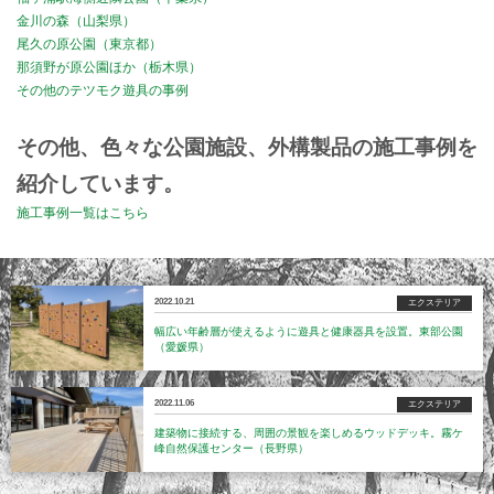
金川の森（山梨県）
尾久の原公園（東京都）
那須野が原公園ほか（栃木県）
その他のテツモク遊具の事例
その他、色々な公園施設、外構製品の施工事例を
紹介しています。
施工事例一覧はこちら
2022.10.21
エクステリア
幅広い年齢層が使えるように遊具と健康器具を設置。東部公園
（愛媛県）
2022.11.06
エクステリア
建築物に接続する、周囲の景観を楽しめるウッドデッキ。霧ケ
峰自然保護センター（長野県）