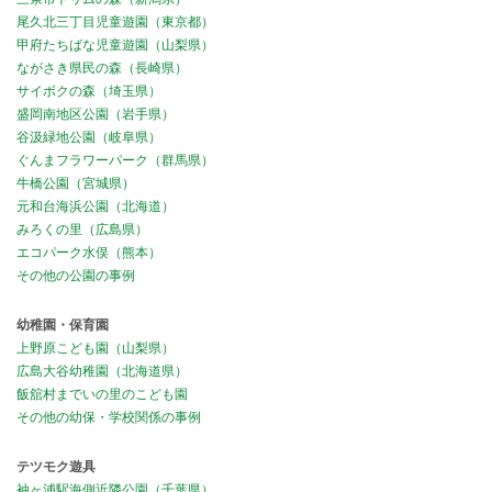
尾久北三丁目児童遊園（東京都）
甲府たちばな児童遊園（山梨県）
ながさき県民の森（長崎県）
サイボクの森（埼玉県）
盛岡南地区公園（岩手県）
谷汲緑地公園（岐阜県）
ぐんまフラワーパーク（群馬県）
牛橋公園（宮城県）
元和台海浜公園（北海道）
みろくの里（広島県）
エコパーク水俣（熊本）
その他の公園の事例
幼稚園・保育園
上野原こども園（山梨県）
広島大谷幼稚園（北海道県）
飯舘村までいの里のこども園
その他の幼保・学校関係の事例
テツモク遊具
袖ヶ浦駅海側近隣公園（千葉県）