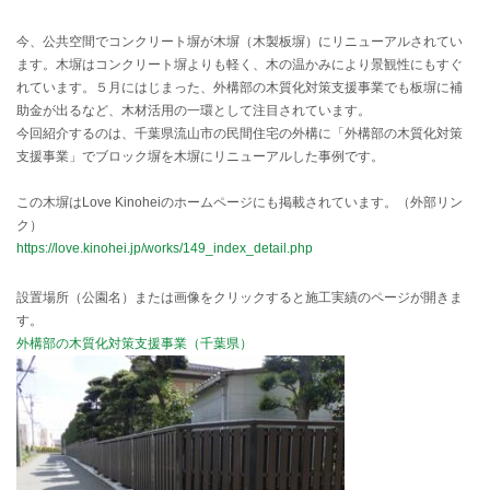
今、公共空間でコンクリート塀が木塀（木製板塀）にリニューアルされてい
ます。木塀はコンクリート塀よりも軽く、木の温かみにより景観性にもすぐ
れています。５月にはじまった、外構部の木質化対策支援事業でも板塀に補
助金が出るなど、木材活用の一環として注目されています。
今回紹介するのは、
千葉県流山市の民間住宅の外構に「外構部の木質化対策
支援事業」でブロック塀を木塀にリニューアルした事例です。
この木塀はLove Kinoheiのホームページにも掲載されています。（外部リン
ク）
https://love.kinohei.jp/works/149_index_detail.php
設置場所（公園名）または画像をクリックすると施工実績のページが開きま
す。
外構部の木質化対策支援事業（千葉県）