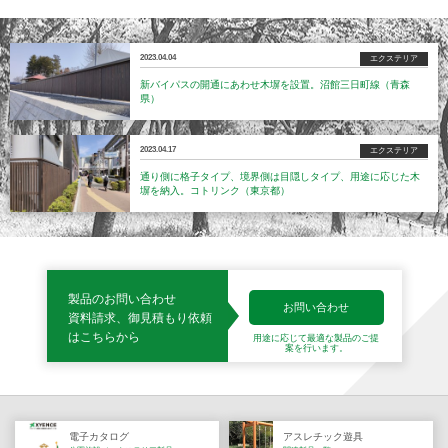
2023.04.04
エクステリア
新バイパスの開通にあわせ木塀を設置。沼館三日町線（青森
県）
2023.04.17
エクステリア
通り側に格子タイプ、境界側は目隠しタイプ、用途に応じた木
塀を納入。コトリンク（東京都）
製品のお問い合わせ
お問い合わせ
資料請求、御見積もり依頼
はこちらから
用途に応じて最適な製品の
ご提
案を行います。
電子カタログ
アスレチック遊具