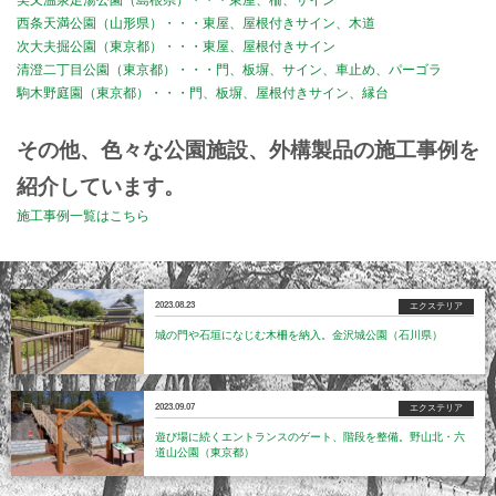
美又温泉足湯公園（島根県）・・・東屋、柵、サイン
西条天満公園（山形県）・・・東屋、屋根付きサイン、木道
次大夫掘公園（東京都）・・・東屋、屋根付きサイン
清澄二丁目公園（東京都）・・・門、板塀、サイン、車止め、パーゴラ
駒木野庭園（東京都）・・・門、板塀、屋根付きサイン、縁台
その他、色々な公園施設、外構製品の施工事例を
紹介しています。
施工事例一覧はこちら
2023.08.23
エクステリア
城の門や石垣になじむ木柵を納入。金沢城公園（石川県）
2023.09.07
エクステリア
遊び場に続くエントランスのゲート、階段を整備。野山北・六
道山公園（東京都）