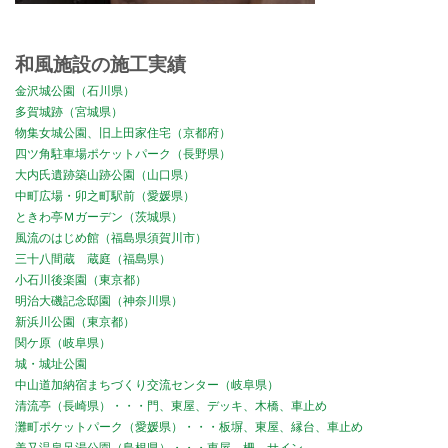
和風施設の施工実績
金沢城公園（石川県）
多賀城跡（宮城県）
物集女城公園、旧上田家住宅（京都府）
四ツ角駐車場ポケットパーク（長野県）
大内氏遺跡築山跡公園（山口県）
中町広場・卯之町駅前（愛媛県）
ときわ亭Ｍガーデン（茨城県）
風流のはじめ館（福島県須賀川市）
三十八間蔵 蔵庭（福島県）
小石川後楽園（東京都）
明治大磯記念邸園（神奈川県）
新浜川公園（東京都）
関ケ原（岐阜県）
城・城址公園
中山道加納宿まちづくり交流センター（岐阜県）
清流亭（長崎県）・・・門、東屋、デッキ、木橋、車止め
灘町ポケットパーク（愛媛県）・・・板塀、東屋、縁台、車止め