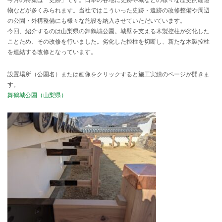
今月の特集は「史跡」です。日本の各地に史跡や城などの様々な歴史的建造
物などが多くみられます。当社ではこういった史跡・遺跡の改修整備や周辺
の公園・外構整備にも様々な施設を納入させていただいています。
今回、紹介するのは山梨県の舞鶴城公園。城壁を支える木製控柱が劣化した
ことため、その改修を行いました。劣化した控柱を切断し、新たな木製控柱
を連結する改修となっています。
設置場所（公園名）または画像をクリックすると施工実績のページが開きま
す。
舞鶴城公園（山梨県）